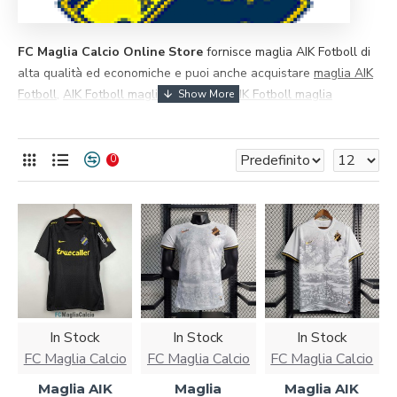
FC Maglia Calcio Online Store
fornisce maglia AIK Fotboll ​​di
alta qualità ed economiche e puoi anche acquistare
maglia AIK
Fotboll
,
AIK Fotboll maglia bambino
e
AIK Fotboll maglia
vintage
, tutte degne della tua collezione. Tutti i prodotti
possono essere personalizzati. Saremo responsabili di ogni
prodotto acquistato.
0
In Stock
In Stock
In Stock
FC Maglia Calcio
FC Maglia Calcio
FC Maglia Calcio
Maglia AIK
Maglia
Maglia AIK