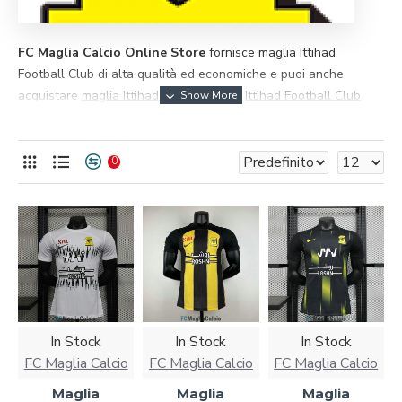
FC Maglia Calcio Online Store
fornisce maglia Ittihad
Football Club ​​di alta qualità ed economiche e puoi anche
acquistare
maglia Ittihad Football Club
,
Ittihad Football Club
maglia bambino
e
Ittihad Football Club maglia vintage
, tutte
degne della tua collezione. Tutti i prodotti possono essere
personalizzati. Saremo responsabili di ogni prodotto acquistato.
0
In Stock
In Stock
In Stock
FC Maglia Calcio
FC Maglia Calcio
FC Maglia Calcio
Maglia
Maglia
Maglia