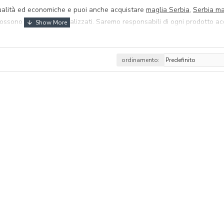
 qualità ed economiche e puoi anche acquistare
maglia Serbia
,
Serbia m
i possono essere personalizzati. Saremo responsabili di ogni prodotto ac
ordinamento: