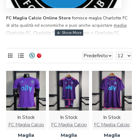
FC Maglia Calcio Online Store
fornisce maglia Charlotte FC ​​
di alta qualità ed economiche e puoi anche acquistare
maglia
Charlotte FC
,
Charlotte FC maglia bambino
e
Charlotte FC
maglia vintage
, tutte degne della tua collezione. Tutti i prodotti
possono essere personalizzati. Saremo responsabili di ogni
prodotto acquistato.
0
In Stock
In Stock
In Stock
FC Maglia Calcio
FC Maglia Calcio
FC Maglia Calcio
Maglia
Maglia
Maglia