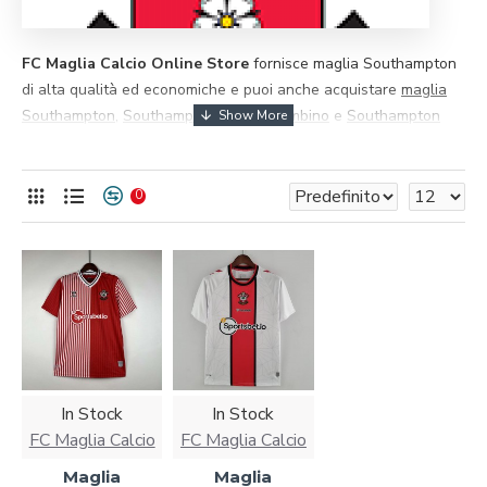
FC Maglia Calcio Online Store
fornisce maglia Southampton ​​
di alta qualità ed economiche e puoi anche acquistare
maglia
Southampton
,
Southampton maglia bambino
e
Southampton
maglia vintage
, tutte degne della tua collezione. Tutti i prodotti
possono essere personalizzati. Saremo responsabili di ogni
prodotto acquistato.
0
In Stock
In Stock
FC Maglia Calcio
FC Maglia Calcio
Maglia
Maglia